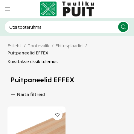
Esileht
Tootevalik
Ehitusplaadid
Puitpaneelid EFFEX
Kuvatakse üksik tulemus
Puitpaneelid EFFEX
Näita filtreid