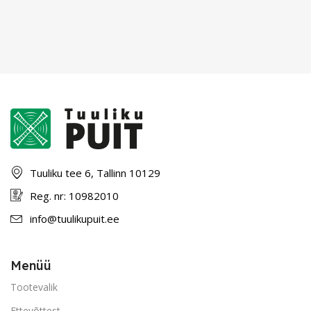
Tuuliku tee 6, Tallinn 10129
Reg. nr: 10982010
info@tuulikupuit.ee
Menüü
Tootevalik
Ettevõttest