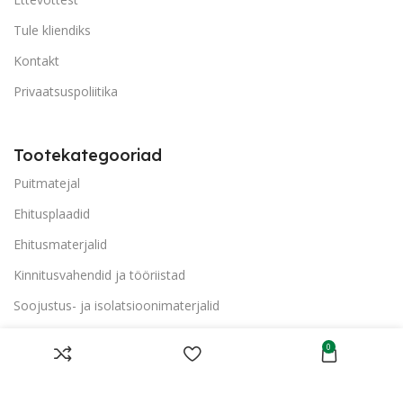
Tule kliendiks
Kontakt
Privaatsuspoliitika
Tootekategooriad
Puitmatejal
Ehitusplaadid
Ehitusmaterjalid
Kinnitusvahendid ja tööriistad
Soojustus- ja isolatsioonimaterjalid
0
Aialipid/Aiapostid
Katusematerjalid